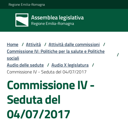
Vai al contenuto
Vai alla navigazione
Vai al footer
Regione Emilia-Romagna
Assemblea legislativa
Assemblea
Regione Emilia-Romagna
legislativa
Regione Emilia-
Romagna
Home
/
Attività
/
Attività dalle commissioni
/
Commissione IV: Politiche per la salute e Politiche
/
sociali
Assemblea
Audio delle sedute
/
Audio X legislatura
/
Commissione IV - Seduta del 04/07/2017
Commissione IV -
Attività
Seduta del
Argomenti
04/07/2017