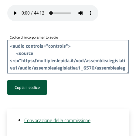
Per
i
media
Per
Codice di incorporamento audio
i
cittadini
Copia il codice
Convocazione della commissione