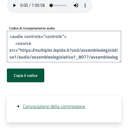
Per
i
media
Codice di incorporamento audio
Per
i
cittadini
Copia il codice
Convocazione della commissione