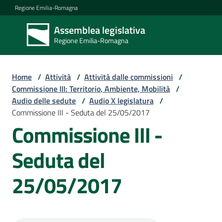
Vai al contenuto
Vai alla navigazione
Vai al footer
Regione Emilia-Romagna
Assemblea legislativa
Assemblea
Regione Emilia-Romagna
legislativa
Regione Emilia-
Romagna
Home
/
Attività
/
Attività dalle commissioni
/
Commissione III: Territorio, Ambiente, Mobilità
/
Audio delle sedute
/
Audio X legislatura
/
Assemblea
Commissione III - Seduta del 25/05/2017
Commissione III -
Attività
Seduta del
25/05/2017
Argomenti