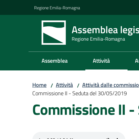
Vai al contenuto
Vai alla navigazione
Vai al footer
Regione Emilia-Romagna
Assemblea legis
Regione Emilia-Romagna
Assemblea
Attività
A
Home
Attività
Attività dalle commissio
/
/
Commissione II - Seduta del 30/05/2019
Commissione II -