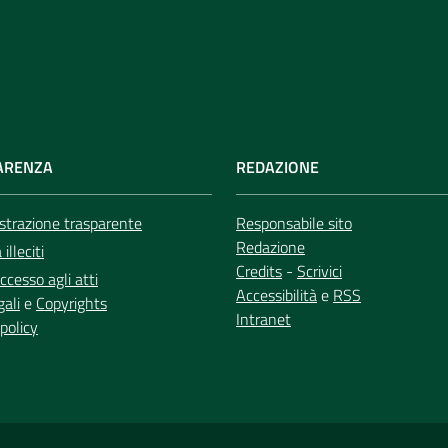
ARENZA
REDAZIONE
trazione trasparente
Responsabile sito
Redazione
illeciti
Credits
-
Scrivici
ccesso agli atti
Accessibilità
e
RSS
gali
e
Copyrights
Intranet
policy