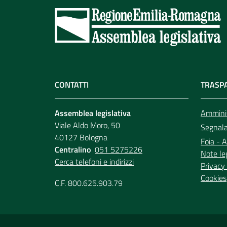
CONTATTI
TRASP
Assemblea legislativa
Amminis
Viale Aldo Moro, 50
Segnala 
40127 Bologna
Foia - A
Centralino
051 5275226
Note le
Cerca telefoni e indirizzi
Privacy 
Cookies
C.F. 800.625.903.79