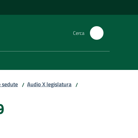
Cerca
e sedute
Audio X legislatura
/
/
9