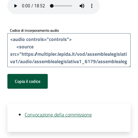
Per
i
media
Codice di incorporamento audio
Per
i
cittadini
Copia il codice
Convocazione della commissione