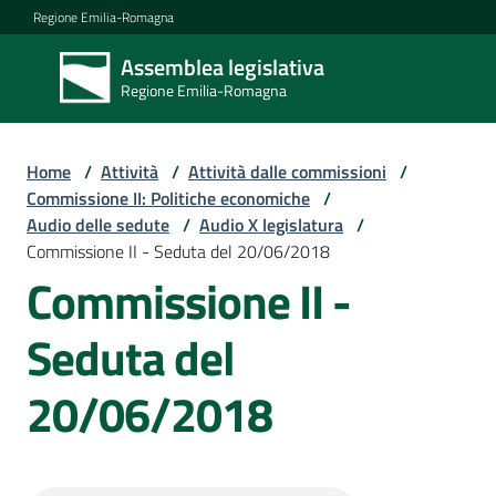
Vai al contenuto
Vai alla navigazione
Vai al footer
Regione Emilia-Romagna
Assemblea legislativa
Assemblea
Regione Emilia-Romagna
legislativa
Regione Emilia-
Romagna
Home
/
Attività
/
Attività dalle commissioni
/
Commissione II: Politiche economiche
/
Audio delle sedute
/
Audio X legislatura
/
Assemblea
Commissione II - Seduta del 20/06/2018
Commissione II -
Attività
Seduta del
20/06/2018
Argomenti