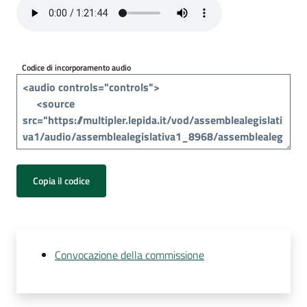
Per
i
media
Codice di incorporamento audio
Per
i
cittadini
Copia il codice
Convocazione della commissione