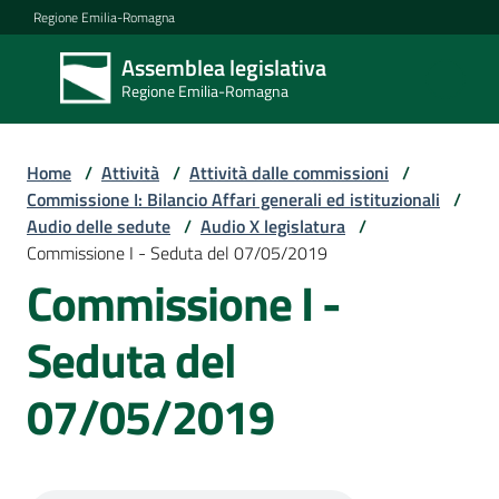
Vai al contenuto
Vai alla navigazione
Vai al footer
Regione Emilia-Romagna
Assemblea legislativa
Assemblea
Regione Emilia-Romagna
legislativa
Regione Emilia-
Romagna
Home
/
Attività
/
Attività dalle commissioni
/
Commissione I: Bilancio Affari generali ed istituzionali
/
Audio delle sedute
/
Audio X legislatura
/
Assemblea
Commissione I - Seduta del 07/05/2019
Commissione I -
Attività
Seduta del
07/05/2019
Argomenti