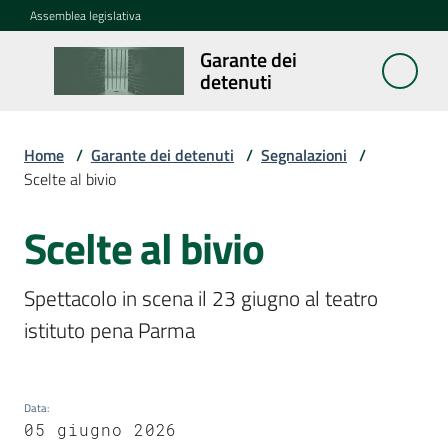
Vai al contenuto
Vai alla navigazione
Vai al footer
Assemblea legislativa
Garante dei
Garante
detenuti
dei
detenuti
Home
/
Garante dei detenuti
/
Segnalazioni
/
Scelte al bivio
Cosa
fa
Scelte al bivio
Salta al contenuto
Notizie
Spettacolo in scena il 23 giugno al teatro 
istituto pena Parma
Segnalazioni
Menu selezionato
Data
:
05 giugno 2026