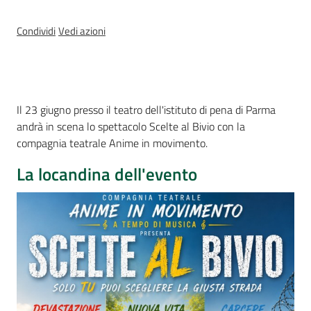
Assemblea
legislativa
Condividi
Vedi azioni
Assemblea
Attività
Introduzione
Il 23 giugno presso il teatro dell'istituto di pena di Parma
andrà in scena lo spettacolo Scelte al Bivio con la
Argomenti
compagnia teatrale Anime in movimento.
La locandina dell'evento
Per i media
Per i cittadini