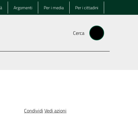
tà
Argomenti
Per i media
Per i cittadini
Cerca
Condividi
Vedi azioni