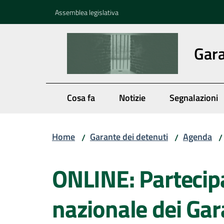
Vai al contenuto
Vai alla navigazione
Vai al footer
Assemblea legislativa
Gara
Cosa fa
Notizie
Segnalazioni
Home
Garante dei detenuti
Agenda
/
/
/
Salta al contenuto
ONLINE: Partecip
nazionale dei Gar