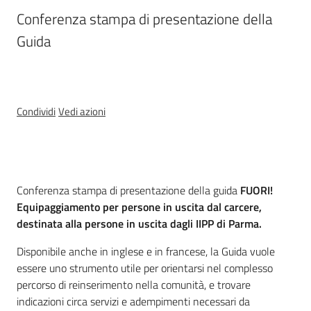
Assemblea
Conferenza stampa di presentazione della 
legislativa
Guida
Assemblea
Attività
Condividi
Vedi azioni
Argomenti
Per i media
Cos'è
Conferenza stampa di presentazione della guida
FUORI!
Equipaggiamento per persone in uscita dal carcere,
destinata alla persone in uscita dagli IIPP di Parma.
Per i cittadini
Disponibile anche in inglese e in francese, la Guida vuole
essere uno strumento utile per orientarsi nel complesso
percorso di reinserimento nella comunità, e trovare
indicazioni circa servizi e adempimenti necessari da