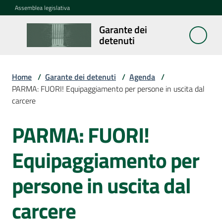
Vai al contenuto
Vai alla navigazione
Vai al footer
Assemblea legislativa
Garante dei
Garante
detenuti
dei
detenuti
Home
/
Garante dei detenuti
/
Agenda
/
PARMA: FUORI! Equipaggiamento per persone in uscita dal
carcere
Cosa
fa
PARMA: FUORI!
Salta al contenuto
Notizie
Equipaggiamento per
Segnalazioni
persone in uscita dal
carcere