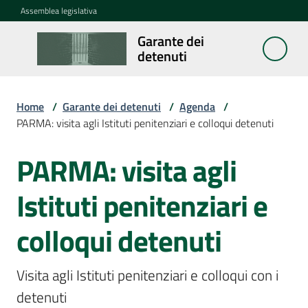
Vai al contenuto
Vai alla navigazione
Vai al footer
Assemblea legislativa
Garante dei
Garante
detenuti
dei
detenuti
Home
/
Garante dei detenuti
/
Agenda
/
PARMA: visita agli Istituti penitenziari e colloqui detenuti
Cosa
fa
PARMA: visita agli
Salta al contenuto
Istituti penitenziari e
Notizie
colloqui detenuti
Segnalazioni
Visita agli Istituti penitenziari e colloqui con i 
detenuti