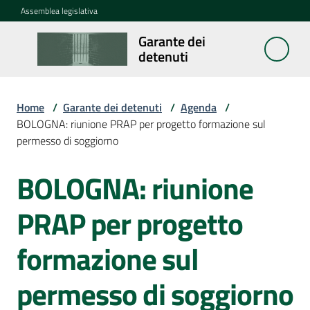
Vai al contenuto
Vai alla navigazione
Vai al footer
Assemblea legislativa
Garante dei
Garante
detenuti
dei
detenuti
Home
/
Garante dei detenuti
/
Agenda
/
BOLOGNA: riunione PRAP per progetto formazione sul
permesso di soggiorno
Cosa
fa
BOLOGNA: riunione
Salta al contenuto
Notizie
PRAP per progetto
Segnalazioni
formazione sul
permesso di soggiorno