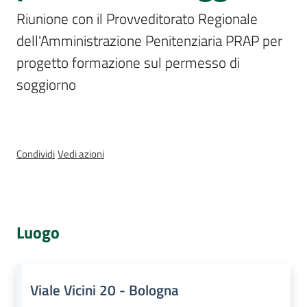
Assemblea
Riunione con il Provveditorato Regionale 
legislativa
dell'Amministrazione Penitenziaria PRAP per 
progetto formazione sul permesso di 
Assemblea
soggiorno
Attività
Argomenti
Condividi
Vedi azioni
Per i media
Per i cittadini
Luogo
Viale Vicini 20 - Bologna