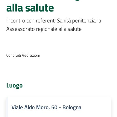
alla salute
Assemblea
legislativa
Incontro con referenti Sanità penitenziaria 
Assemblea
Assessorato regionale alla salute
Attività
Argomenti
Condividi
Vedi azioni
Per i media
Luogo
Per i cittadini
Viale Aldo Moro, 50 - Bologna