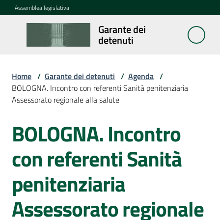
Vai al contenuto
Vai alla navigazione
Vai al footer
Assemblea legislativa
Garante dei
Garante
detenuti
dei
detenuti
Home
/
Garante dei detenuti
/
Agenda
/
BOLOGNA. Incontro con referenti Sanità penitenziaria
Assessorato regionale alla salute
Cosa
fa
BOLOGNA. Incontro
Salta al contenuto
Notizie
con referenti Sanità
Segnalazioni
penitenziaria
Assessorato regionale