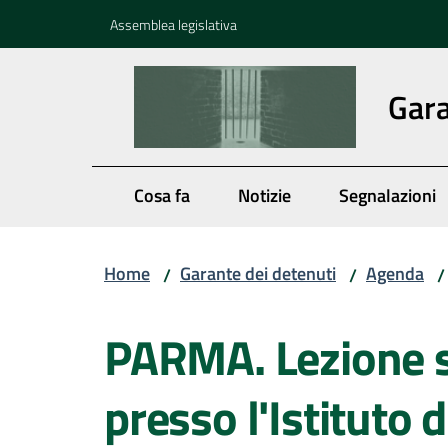
Vai al contenuto
Vai alla navigazione
Vai al footer
Assemblea legislativa
Gara
Cosa fa
Notizie
Segnalazioni
Home
Garante dei detenuti
Agenda
/
/
/
Salta al contenuto
PARMA. Lezione s
presso l'Istituto d