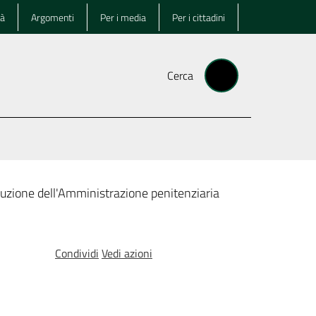
tà
Argomenti
Per i media
Per i cittadini
Cerca
truzione dell'Amministrazione penitenziaria
Condividi
Vedi azioni