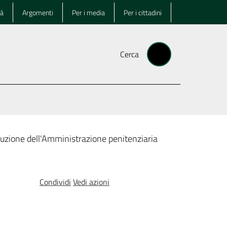
tà
Argomenti
Per i media
Per i cittadini
Cerca
truzione dell'Amministrazione penitenziaria
Condividi
Vedi azioni