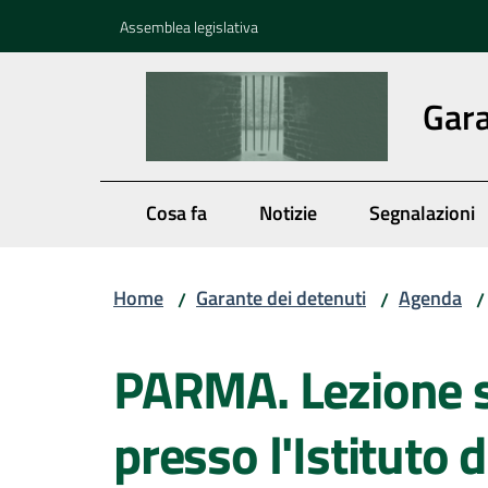
Vai al contenuto
Vai alla navigazione
Vai al footer
Assemblea legislativa
Gara
Cosa fa
Notizie
Segnalazioni
Home
Garante dei detenuti
Agenda
/
/
/
Salta al contenuto
PARMA. Lezione s
presso l'Istituto d