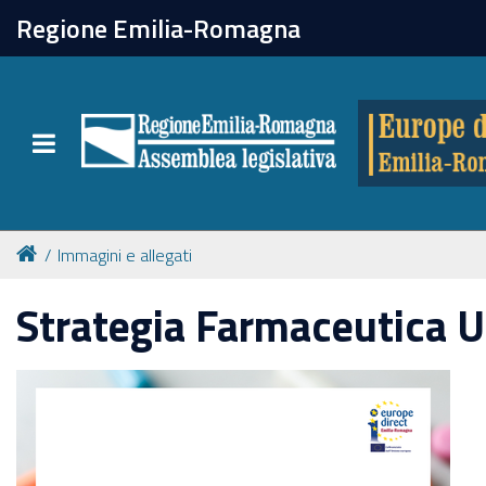
chiudi
Regione Emilia-Romagna
Europe direct
Toggle navigation
Attività
Formazione
Immagini e allegati
Eventi
Strategia Farmaceutica 
Tutte le notizie
Newsletter