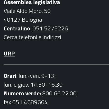
Assemblea legislativa
o
e
g
b
Viale Aldo Moro, 50
o
r
r
e
40127 Bologna
k
a
Centralino
051 5275226
m
Cerca telefoni e indirizzi
URP
Orari
: lun.-ven. 9-13;
lun. e giov. 14.30-16.30
Numero verde:
800.66.22.00
fax 051 4689664