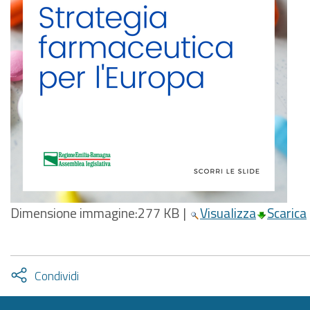
Dimensione immagine:
277 KB
|
Visualizza
Scarica
Attiva
Condividi
condividi
facebook
twitter