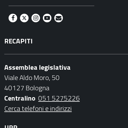
F
T
I
Y
M
a
w
n
o
a
RECAPITI
c
i
s
u
i
e
t
t
t
l
b
t
a
u
Assemblea legislativa
o
e
g
b
Viale Aldo Moro, 50
o
r
r
e
40127 Bologna
k
a
Centralino
051 5275226
m
Cerca telefoni e indirizzi
URP