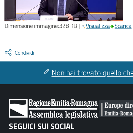
Dimensione immagine:
328 KB
|
Visualizza
Scarica
Attiva
Condividi
condividi
facebook
twitter
Non hai trovato quello che
SEGUICI SUI SOCIAL