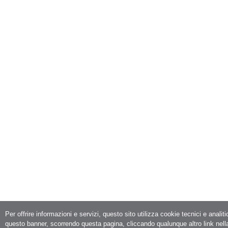
Per offrire informazioni e servizi, questo sito utilizza cookie tecnici e analit
questo banner, scorrendo questa pagina, cliccando qualunque altro link nell