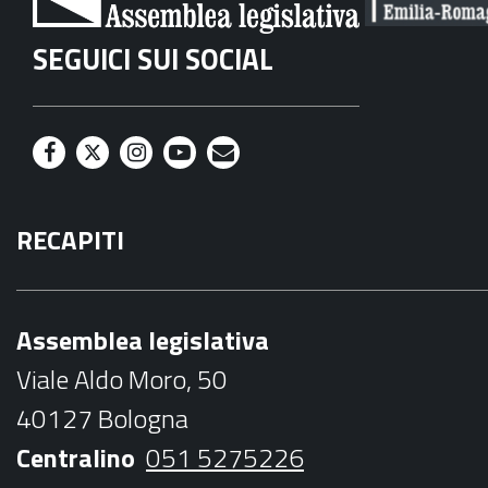
SEGUICI SUI SOCIAL
F
T
I
Y
M
a
w
n
o
a
RECAPITI
c
i
s
u
i
e
t
t
t
l
b
t
a
u
Assemblea legislativa
o
e
g
b
Viale Aldo Moro, 50
o
r
r
e
40127 Bologna
k
a
Centralino
051 5275226
m