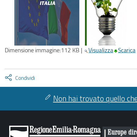
Dimensione immagine:
112 KB
|
Visualizza
Scarica
Attiva
Condividi
condividi
facebook
twitter
Non hai trovato quello che