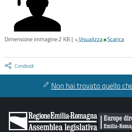
Dimensione immagine:
2 KB
|
Visualizza
Scarica
Attiva
Condividi
condividi
facebook
twitter
Non hai trovato quello che