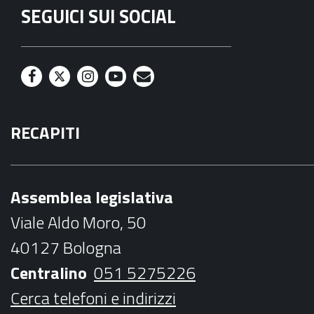
SEGUICI SUI SOCIAL
F
T
I
Y
M
a
w
n
o
a
RECAPITI
c
i
s
u
i
e
t
t
t
l
b
t
a
u
Assemblea legislativa
o
e
g
b
Viale Aldo Moro, 50
o
r
r
e
40127 Bologna
k
a
Centralino
051 5275226
m
Cerca telefoni e indirizzi