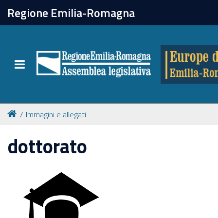
chiudi
Regione Emilia-Romagna
Europe direct
Toggle navigation
Attività
Formazione
Immagini e allegati
Eventi
dottorato
Tutte le notizie
Newsletter