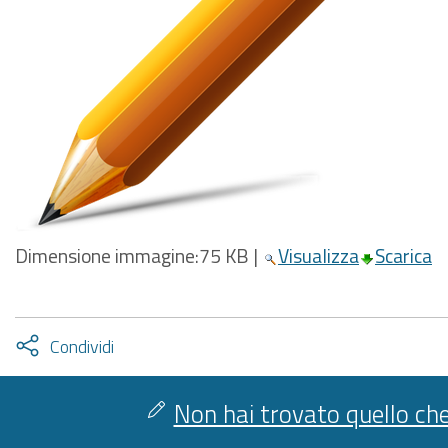
Dimensione immagine:
75 KB
|
Visualizza
Scarica
Attiva
Condividi
condividi
facebook
twitter
Non hai trovato quello che