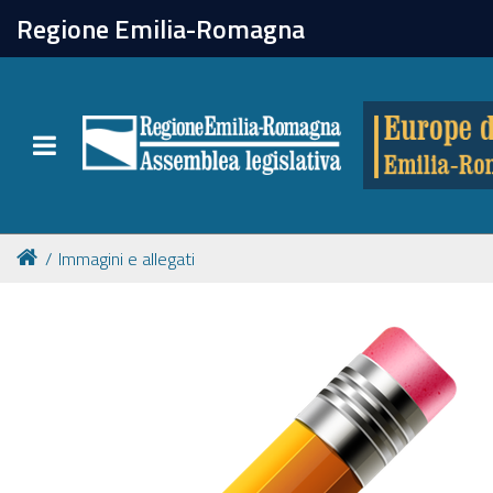
chiudi
Regione Emilia-Romagna
Europe direct
Toggle navigation
Attività
Formazione
Immagini e allegati
Eventi
Tutte le notizie
Newsletter