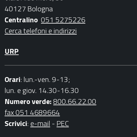
o
r
r
e
40127 Bologna
k
a
Centralino
051 5275226
m
Cerca telefoni e indirizzi
URP
Orari
: lun.-ven. 9-13;
lun. e giov. 14.30-16.30
Numero verde:
800.66.22.00
fax 051 4689664
Scrivici
:
e-mail
-
PEC