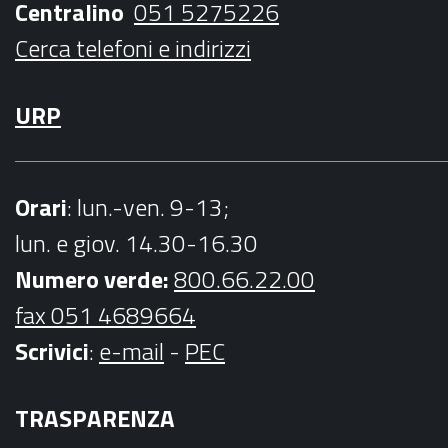
Centralino
051 5275226
m
Cerca telefoni e indirizzi
URP
Orari
: lun.-ven. 9-13;
lun. e giov. 14.30-16.30
Numero verde:
800.66.22.00
fax 051 4689664
Scrivici
:
e-mail
-
PEC
TRASPARENZA