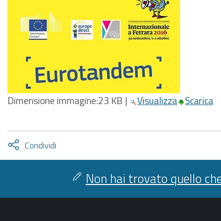
Dimensione immagine:
23 KB
|
Visualizza
Scarica
Attiva
Condividi
condividi
facebook
twitter
Non hai trovato quello che