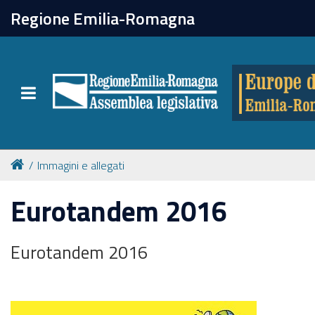
chiudi
Regione Emilia-Romagna
Europe direct
Toggle navigation
Attività
Formazione
Immagini e allegati
Eventi
Eurotandem 2016
Tutte le notizie
Eurotandem 2016
Newsletter