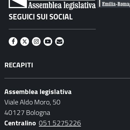
SEGUICI SUI SOCIAL
F
T
I
Y
M
a
w
n
o
a
RECAPITI
c
i
s
u
i
e
t
t
t
l
b
t
a
u
Assemblea legislativa
o
e
g
b
Viale Aldo Moro, 50
o
r
r
e
40127 Bologna
k
a
Centralino
051 5275226
m