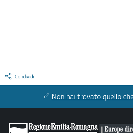
Attiva
Condividi
condividi
facebook
twitter
Non hai trovato quello che