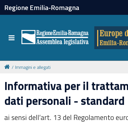
chiudi
Regione Emilia-Romagna
Europe direct
Toggle navigation
Attività
Formazione
Immagini e allegati
Eventi
Informativa per il tratta
dati personali - standard
Tutte le notizie
ai sensi dell’art. 13 del Regolamento eu
Newsletter