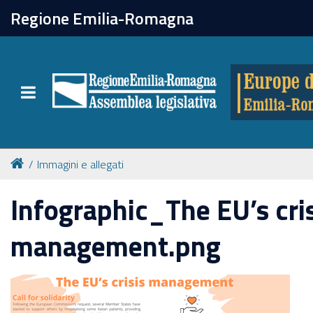
chiudi
Regione Emilia-Romagna
Europe direct
Toggle navigation
Attività
Formazione
Immagini e allegati
Eventi
Infographic_The EU’s cri
management.png
Tutte le notizie
Newsletter