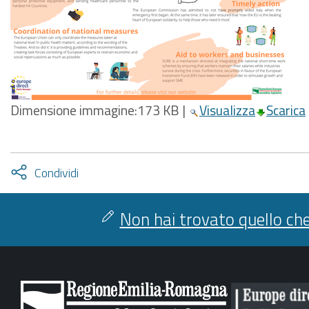
Dimensione immagine:
173 KB
|
Visualizza
Scarica
Attiva
Condividi
condividi
facebook
twitter
Non hai trovato quello che