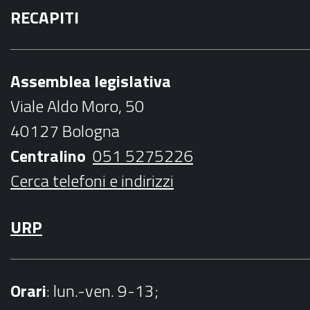
RECAPITI
c
i
s
u
i
e
t
t
t
l
b
t
a
u
Assemblea legislativa
o
e
g
b
Viale Aldo Moro, 50
o
r
r
e
40127 Bologna
k
a
Centralino
051 5275226
m
Cerca telefoni e indirizzi
URP
Orari
: lun.-ven. 9-13;