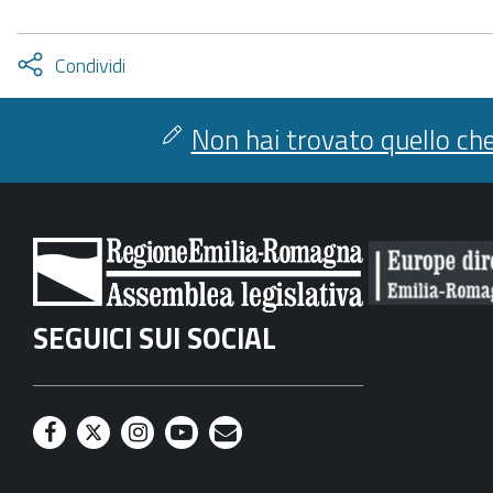
Attiva
Condividi
condividi
facebook
twitter
Non hai trovato quello che
SEGUICI SUI SOCIAL
F
T
I
Y
M
a
w
n
o
a