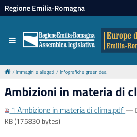
chiudi
Regione Emilia-Romagna
Europe direct
Toggle navigation
Attività
Formazione
Immagini e allegati
Infografiche green deal
Eventi
Ambizioni in materia di c
Tutte le notizie
1 Ambizione in materia di clima.pdf
— D
KB (175830 bytes)
Newsletter