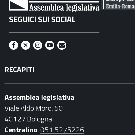
SEGUICI SUI SOCIAL
F
T
I
Y
M
a
w
n
o
a
RECAPITI
c
i
s
u
i
e
t
t
t
l
b
t
a
u
Assemblea legislativa
o
e
g
b
Viale Aldo Moro, 50
o
r
r
e
40127 Bologna
k
a
Centralino
051 5275226
m