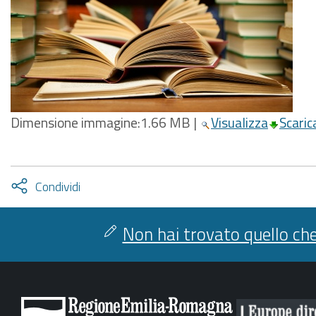
Dimensione immagine:
1.66 MB
|
Visualizza
Scaric
Attiva
Condividi
condividi
facebook
twitter
Non hai trovato quello che