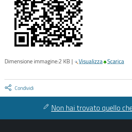
Dimensione immagine:
2 KB
|
Visualizza
Scarica
Attiva
Condividi
condividi
facebook
twitter
Non hai trovato quello che