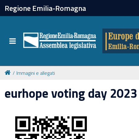
chiudi
Regione Emilia-Romagna
Europe direct
Toggle navigation
Attività
Formazione
Immagini e allegati
Eventi
eurhope voting day 2023
Tutte le notizie
Newsletter