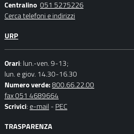
Centralino
051 5275226
m
Cerca telefoni e indirizzi
URP
Orari
: lun.-ven. 9-13;
lun. e giov. 14.30-16.30
Numero verde:
800.66.22.00
fax 051 4689664
Scrivici
:
e-mail
-
PEC
TRASPARENZA