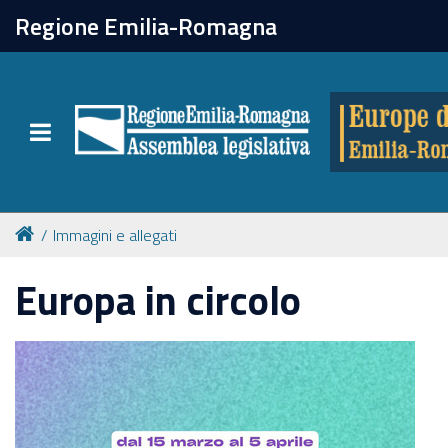
chiudi
Regione Emilia-Romagna
Europe direct
Toggle navigation
Attività
Formazione
Immagini e allegati
Eventi
Europa in circolo
Tutte le notizie
Newsletter