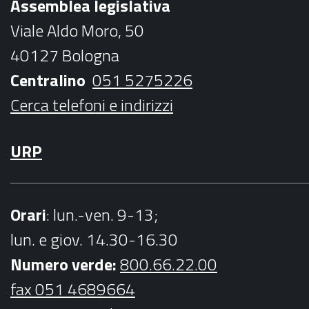
Assemblea legislativa
o
e
g
b
Viale Aldo Moro, 50
o
r
r
e
40127 Bologna
k
a
Centralino
051 5275226
m
Cerca telefoni e indirizzi
URP
Orari
: lun.-ven. 9-13;
lun. e giov. 14.30-16.30
Numero verde:
800.66.22.00
fax 051 4689664