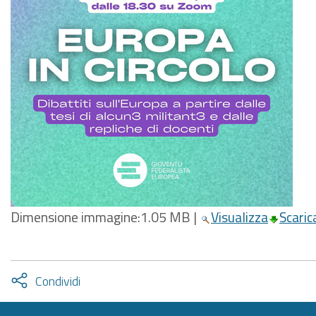
Dimensione immagine:
1.05 MB
|
Visualizza
Scaric
Attiva
Condividi
condividi
facebook
twitter