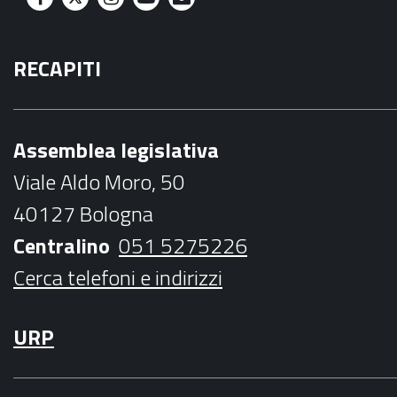
F
T
I
Y
M
a
w
n
o
a
RECAPITI
c
i
s
u
i
e
t
t
t
l
b
t
a
u
Assemblea legislativa
o
e
g
b
Viale Aldo Moro, 50
o
r
r
e
40127 Bologna
k
a
Centralino
051 5275226
m
Cerca telefoni e indirizzi
URP