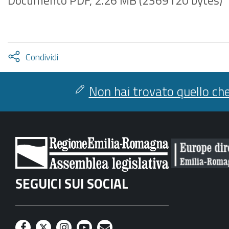
Documento PDF, 2.26 MB (2369120 bytes)
Attiva
Condividi
condividi
facebook
twitter
Non hai trovato quello che
SEGUICI SUI SOCIAL