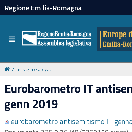
chiudi
Regione Emilia-Romagna
Europe direct
Toggle navigation
Attività
Formazione
Immagini e allegati
Eventi
Eurobarometro IT antise
genn 2019
Tutte le notizie
eurobarometro antisemitismo IT genn
Newsletter