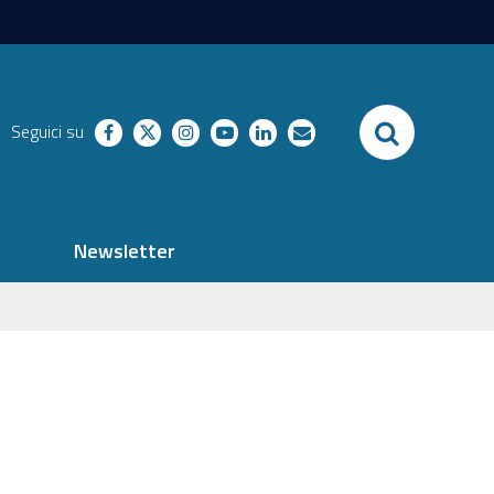
SEARCH
Seguici su
facebook
twitter
instagram
youtube
linkedin
richieste
Newsletter