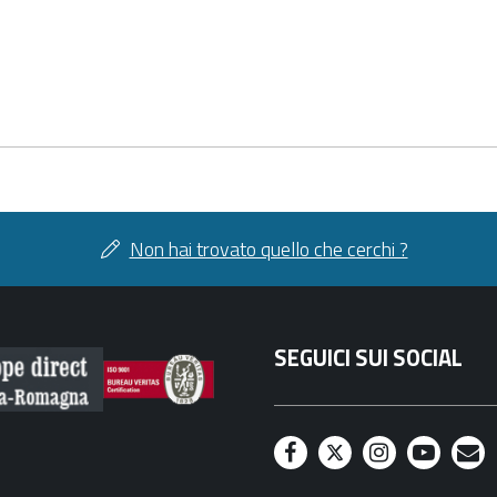
Non hai trovato quello che cerchi ?
SEGUICI SUI SOCIAL
F
T
I
Y
M