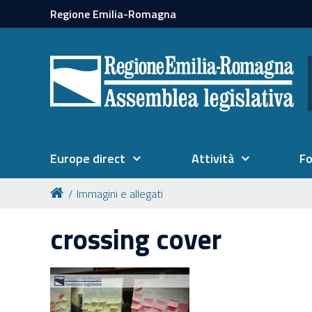
Regione Emilia-Romagna
Europe direct
Attività
F
Immagini e allegati
crossing cover