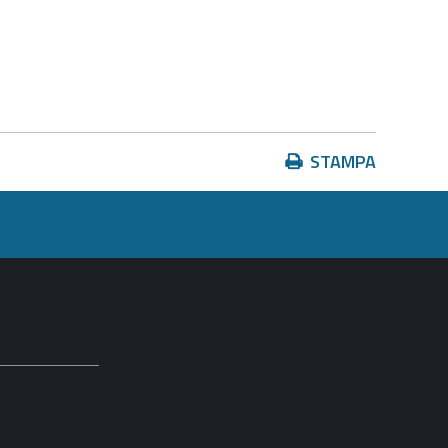
Azioni
STAMPA
sul
documento