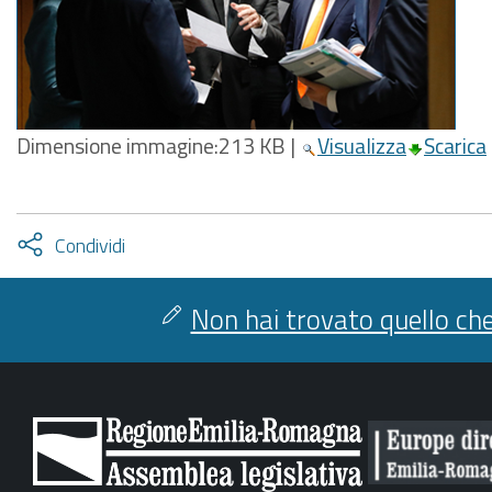
Dimensione immagine:
213 KB
|
Visualizza
Scarica
Attiva
Condividi
condividi
facebook
twitter
Non hai trovato quello che