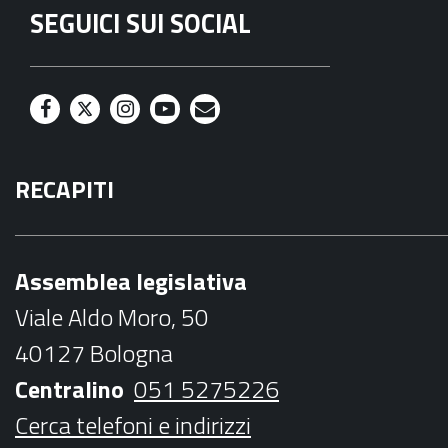
SEGUICI SUI SOCIAL
F
T
I
Y
M
a
w
n
o
a
RECAPITI
c
i
s
u
i
e
t
t
t
l
b
t
a
u
Assemblea legislativa
o
e
g
b
Viale Aldo Moro, 50
o
r
r
e
40127 Bologna
k
a
Centralino
051 5275226
m
Cerca telefoni e indirizzi