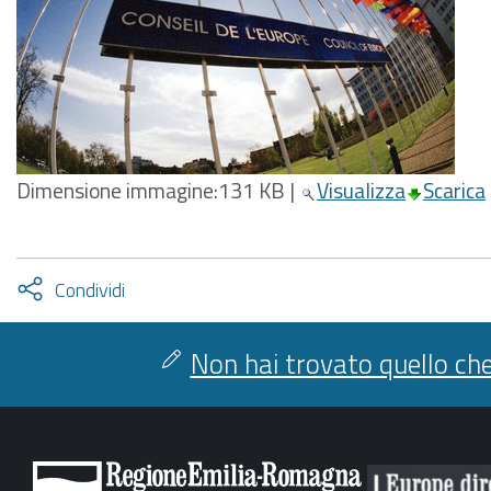
Dimensione immagine:
131 KB
|
Visualizza
Scarica
Attiva
Condividi
condividi
facebook
twitter
Non hai trovato quello che