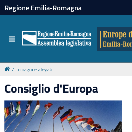
chiudi
Regione Emilia-Romagna
Europe direct
Toggle navigation
Attività
Formazione
Immagini e allegati
Eventi
Consiglio d'Europa
Tutte le notizie
Newsletter