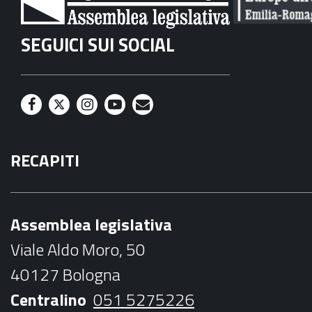
SEGUICI SUI SOCIAL
F
T
I
Y
M
a
w
n
o
a
RECAPITI
c
i
s
u
i
e
t
t
t
l
b
t
a
u
Assemblea legislativa
o
e
g
b
Viale Aldo Moro, 50
o
r
r
e
40127 Bologna
k
a
Centralino
051 5275226
m