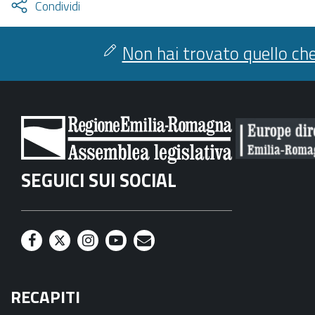
Attiva
Condividi
condividi
facebook
twitter
Non hai trovato quello che
SEGUICI SUI SOCIAL
F
T
I
Y
M
a
w
n
o
a
RECAPITI
c
i
s
u
i