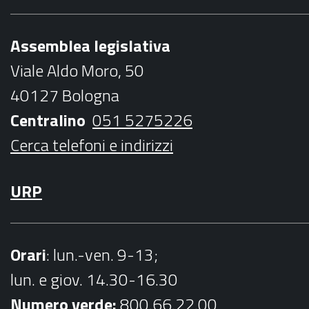
e
t
t
t
l
b
t
a
u
Assemblea legislativa
o
e
g
b
Viale Aldo Moro, 50
o
r
r
e
40127 Bologna
k
a
Centralino
051 5275226
m
Cerca telefoni e indirizzi
URP
Orari
: lun.-ven. 9-13;
lun. e giov. 14.30-16.30
Numero verde:
800.66.22.00