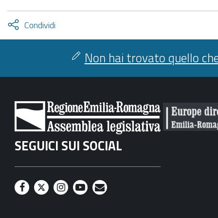
Attiva
Condividi
condividi
facebook
twitter
Non hai trovato quello che
SEGUICI SUI SOCIAL
F
T
I
Y
M
a
w
n
o
a