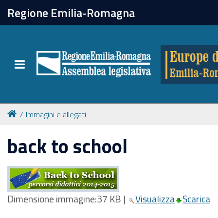
chiudi
Regione Emilia-Romagna
Europe direct
Toggle navigation
Attività
Formazione
Immagini e allegati
Eventi
back to school
Tutte le notizie
Dimensione immagine:
37 KB
|
Visualizza
Scarica
Newsletter