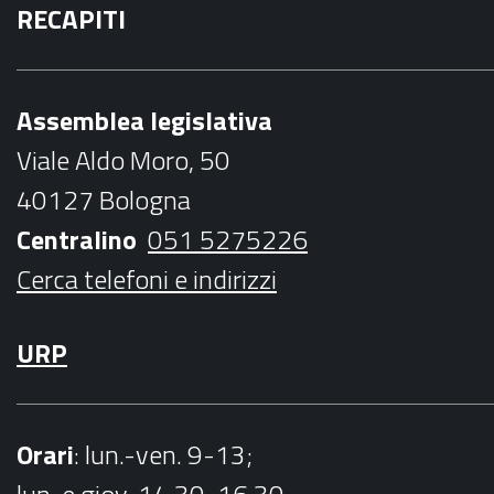
RECAPITI
c
i
s
u
i
e
t
t
t
l
b
t
a
u
Assemblea legislativa
o
e
g
b
Viale Aldo Moro, 50
o
r
r
e
40127 Bologna
k
a
Centralino
051 5275226
m
Cerca telefoni e indirizzi
URP
Orari
: lun.-ven. 9-13;