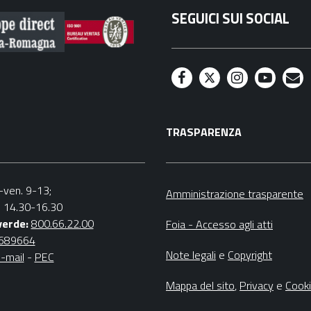
SEGUICI SUI SOCIAL
F
T
I
Y
M
a
w
n
o
a
TRASPARENZA
c
i
s
u
i
e
t
t
t
l
b
t
a
u
n.-ven. 9-13;
Amministrazione trasparente
v. 14.30-16.30
o
e
g
b
verde:
800.66.22.00
Foia - Accesso agli atti
o
r
r
e
4689664
Note legali
e
Copyright
-mail
-
PEC
k
a
m
Mappa del sito
,
Privacy
e
Cook