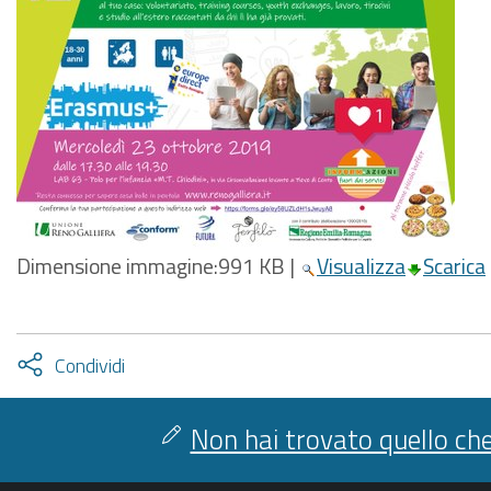
Dimensione immagine:
991 KB
|
Visualizza
Scarica
Attiva
Condividi
condividi
facebook
twitter
Non hai trovato quello che