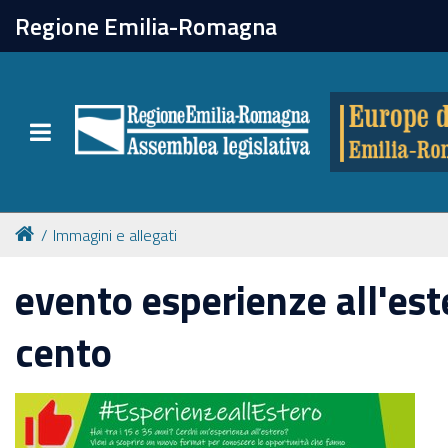
chiudi
Regione Emilia-Romagna
Europe direct
Toggle navigation
Attività
Formazione
Immagini e allegati
Eventi
evento esperienze all'est
cento
Tutte le notizie
Newsletter