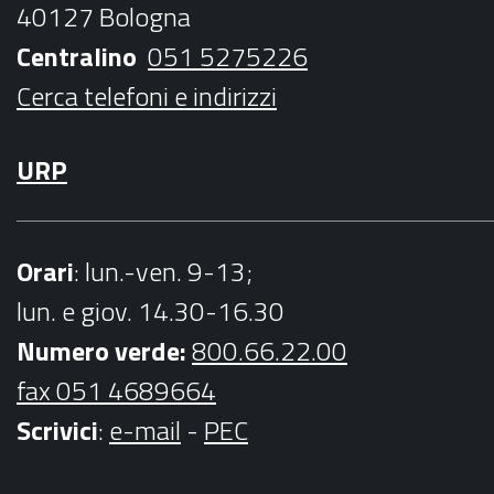
40127 Bologna
k
a
Centralino
051 5275226
m
Cerca telefoni e indirizzi
URP
Orari
: lun.-ven. 9-13;
lun. e giov. 14.30-16.30
Numero verde:
800.66.22.00
fax 051 4689664
Scrivici
:
e-mail
-
PEC