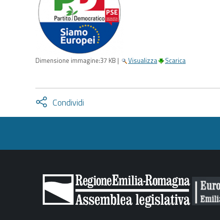
Dimensione immagine:
37 KB
|
Visualizza
Scarica
Attiva
Condividi
condividi
facebook
twitter