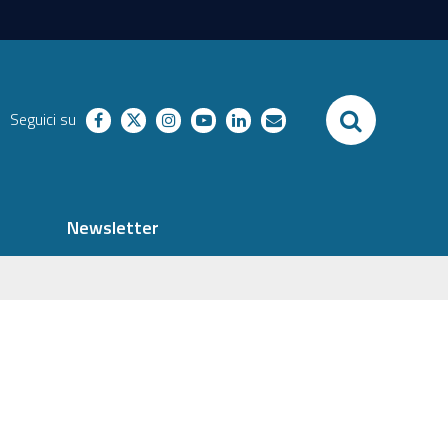
SEARCH
Seguici su
facebook
twitter
instagram
youtube
linkedin
richieste
Newsletter