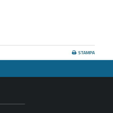
Azioni
STAMPA
sul
documento