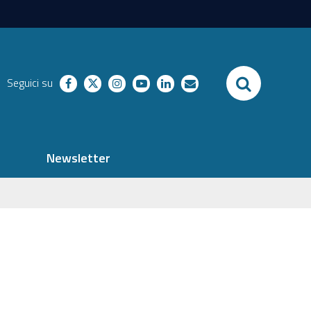
SEARCH
Seguici su
facebook
twitter
instagram
youtube
linkedin
richieste
Newsletter