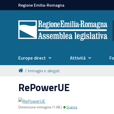
Regione Emilia-Romagna
Europe direct
Attività
F
Immagini e allegati
RePowerUE
Dimensione immagine:
11 KB
|
Scarica