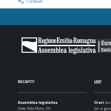
Attiva
Condividi
condividi
facebook
twitter
RECAPITI
URP
Assemblea legislativa
Orari
: lu
Viale Aldo Moro, 50
lun. e gio