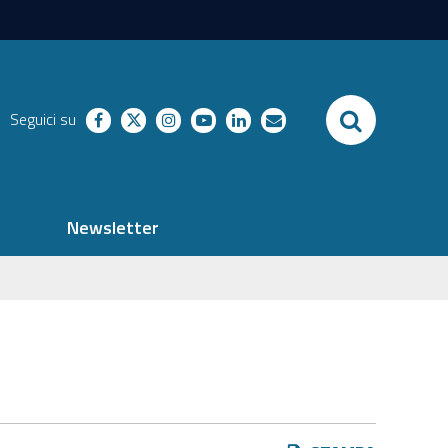
SEARCH
Seguici su
facebook
twitter
instagram
youtube
linkedin
richieste
Newsletter