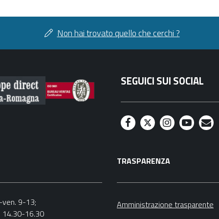
Non hai trovato quello che cerchi ?
SEGUICI SUI SOCIAL
F
T
I
Y
M
a
w
n
o
a
TRASPARENZA
c
i
s
u
i
e
t
t
t
l
b
t
a
u
n.-ven. 9-13;
Amministrazione trasparente
v. 14.30-16.30
o
e
g
b