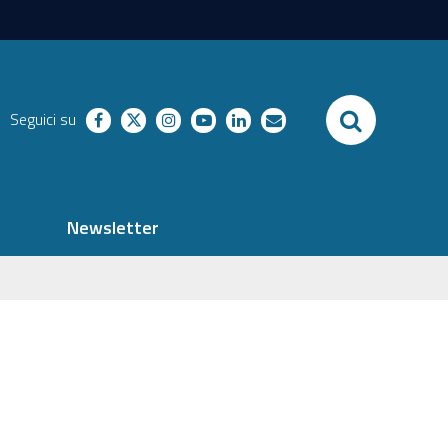
SEARCH
Seguici su
facebook
twitter
instagram
youtube
linkedin
richieste
Newsletter