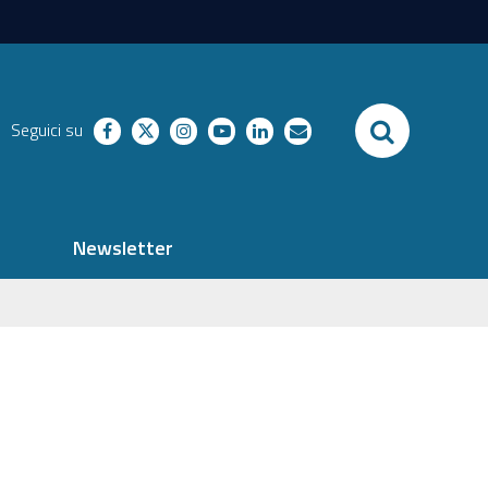
SEARCH
Seguici su
facebook
twitter
instagram
youtube
linkedin
richieste
Newsletter