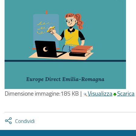
Dimensione immagine:
185 KB
|
Visualizza
Scarica
Attiva
Condividi
condividi
facebook
twitter