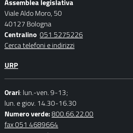
Assemblea legislativa
o
e
g
b
Viale Aldo Moro, 50
o
r
r
e
40127 Bologna
k
a
Centralino
051 5275226
m
Cerca telefoni e indirizzi
URP
Orari
: lun.-ven. 9-13;
lun. e giov. 14.30-16.30
Numero verde:
800.66.22.00
fax 051 4689664