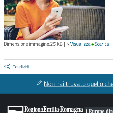
Dimensione immagine:
25 KB
|
Visualizza
Scarica
Attiva
Condividi
condividi
facebook
twitter
Non hai trovato quello che