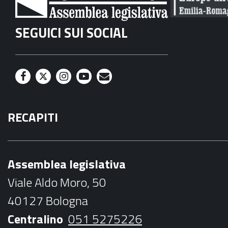
SEGUICI SUI SOCIAL
F
T
I
Y
M
a
w
n
o
a
RECAPITI
c
i
s
u
i
e
t
t
t
l
b
t
a
u
Assemblea legislativa
o
e
g
b
Viale Aldo Moro, 50
o
r
r
e
40127 Bologna
k
a
Centralino
051 5275226
m