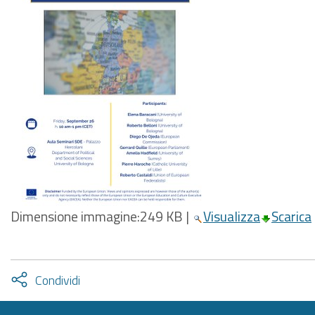
Dimensione immagine:
249 KB
|
Visualizza
Scarica
Attiva
Condividi
condividi
facebook
twitter