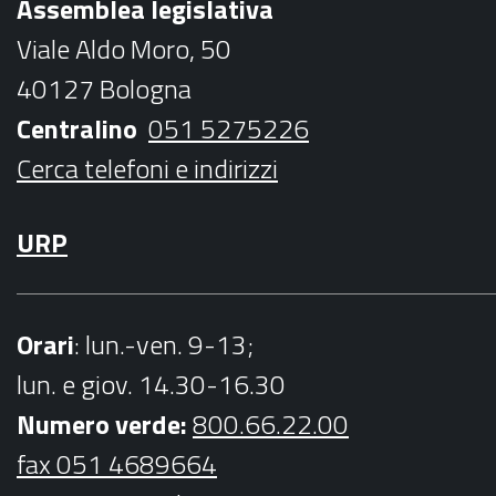
Assemblea legislativa
o
e
g
b
Viale Aldo Moro, 50
o
r
r
e
40127 Bologna
k
a
Centralino
051 5275226
m
Cerca telefoni e indirizzi
URP
Orari
: lun.-ven. 9-13;
lun. e giov. 14.30-16.30
Numero verde:
800.66.22.00
fax 051 4689664