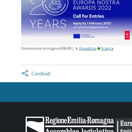
Dimensione immagine:
698 KB
|
Visualizza
Scarica
Attiva
Condividi
condividi
facebook
twitter