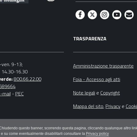
F
T
I
Y
M
a
w
n
o
a
TRASPARENZA
c
i
s
u
i
e
t
t
t
l
b
t
a
u
n.-ven. 9-13;
Amministrazione trasparente
v. 14.30-16.30
o
e
g
b
verde:
800.66.22.00
Foia - Accesso agli atti
o
r
r
e
4689664
Note legali
e
Copyright
-mail
-
PEC
k
a
m
Mappa del sito
,
Privacy
e
Cook
litici. Chiudendo questo banner, scorrendo questa pagina, cliccando qualunque altro
e e su come eventualmente disabilitarli consultare la
Privacy policy