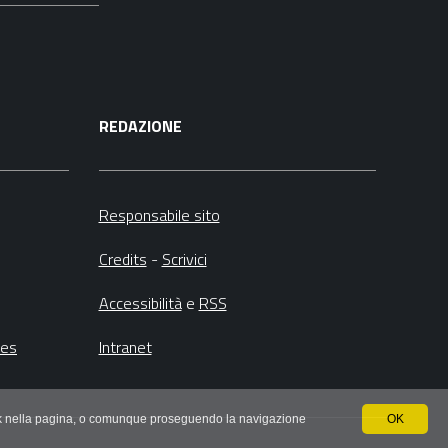
REDAZIONE
Responsabile sito
Credits
-
Scrivici
Accessibilità
e
RSS
ies
Intranet
 link nella pagina, o comunque proseguendo la navigazione
OK