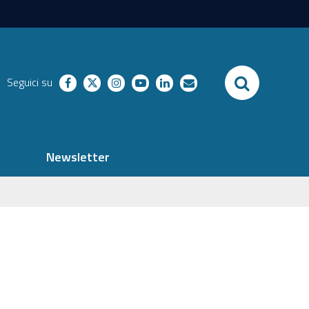
SEARCH
Seguici su
facebook
twitter
instagram
youtube
linkedin
richieste
Newsletter