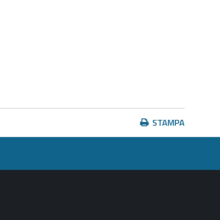
Azioni
STAMPA
sul
documento