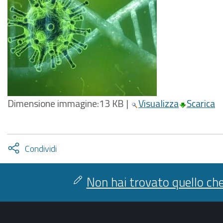
Dimensione immagine:
13 KB
|
Visualizza
Scarica
Attiva
Condividi
condividi
facebook
twitter
Non hai trovato quello che