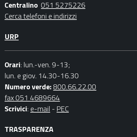
Centralino
051 5275226
m
Cerca telefoni e indirizzi
URP
Orari
: lun.-ven. 9-13;
lun. e giov. 14.30-16.30
Numero verde:
800.66.22.00
fax 051 4689664
Scrivici
:
e-mail
-
PEC
TRASPARENZA