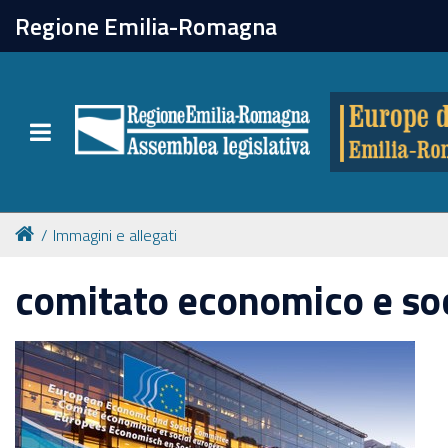
chiudi
Regione Emilia-Romagna
Europe direct
Toggle navigation
Attività
Formazione
Immagini e allegati
Eventi
comitato economico e so
Tutte le notizie
Newsletter