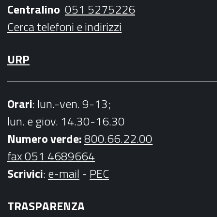
Centralino
051 5275226
m
Cerca telefoni e indirizzi
URP
Orari
: lun.-ven. 9-13;
lun. e giov. 14.30-16.30
Numero verde:
800.66.22.00
fax 051 4689664
Scrivici
:
e-mail
-
PEC
TRASPARENZA