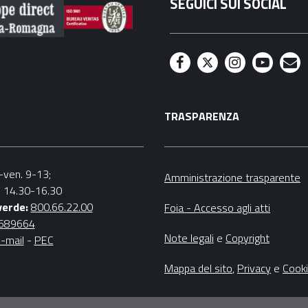
SEGUICI SUI SOCIAL
F
T
I
Y
M
a
w
n
o
a
TRASPARENZA
c
i
s
u
i
e
t
t
t
l
b
t
a
u
n.-ven. 9-13;
Amministrazione trasparente
v. 14.30-16.30
o
e
g
b
verde:
800.66.22.00
Foia - Accesso agli atti
o
r
r
e
4689664
Note legali
e
Copyright
-mail
-
PEC
k
a
m
Mappa del sito
,
Privacy
e
Cook