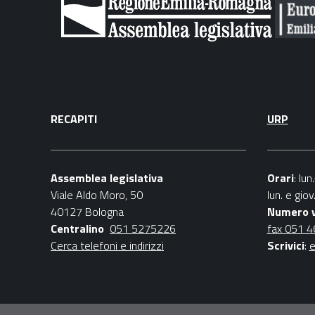
RECAPITI
URP
Assemblea legislativa
Orari
: lu
Viale Aldo Moro, 50
lun. e gio
40127 Bologna
Numero 
Centralino
051 5275226
fax 051 
Cerca telefoni e indirizzi
Scrivici
:
e