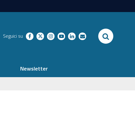
SEARCH
Seguici su
facebook
twitter
instagram
youtube
linkedin
richieste
Newsletter