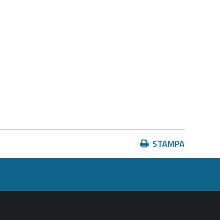
Azioni
STAMPA
sul
documento