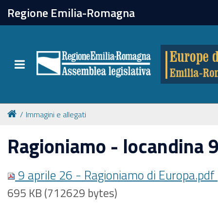
chiudi
Regione Emilia-Romagna
Europe direct
Toggle navigation
Attività
Formazione
Immagini e allegati
Eventi
Ragioniamo - locandina 9
Tutte le notizie
9 aprile 26 - Ragioniamo di Europa.pdf
695 KB (712629 bytes)
Newsletter