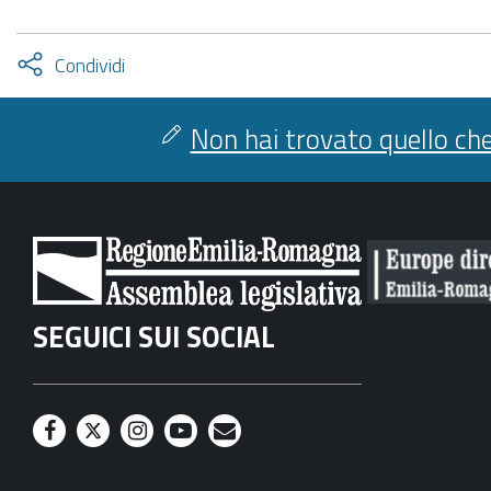
Attiva
Condividi
condividi
facebook
twitter
Non hai trovato quello che
SEGUICI SUI SOCIAL
F
T
I
Y
M
a
w
n
o
a