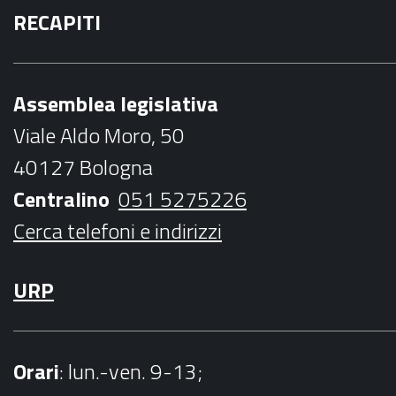
RECAPITI
c
i
s
u
i
e
t
t
t
l
b
t
a
u
Assemblea legislativa
o
e
g
b
Viale Aldo Moro, 50
o
r
r
e
40127 Bologna
k
a
Centralino
051 5275226
m
Cerca telefoni e indirizzi
URP
Orari
: lun.-ven. 9-13;