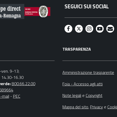
SEGUICI SUI SOCIAL
F
T
I
Y
M
a
w
n
o
a
TRASPARENZA
c
i
s
u
i
e
t
t
t
l
b
t
a
u
n.-ven. 9-13;
Amministrazione trasparente
v. 14.30-16.30
o
e
g
b
verde:
800.66.22.00
Foia - Accesso agli atti
o
r
r
e
4689664
Note legali
e
Copyright
-mail
-
PEC
k
a
m
Mappa del sito
,
Privacy
e
Cook