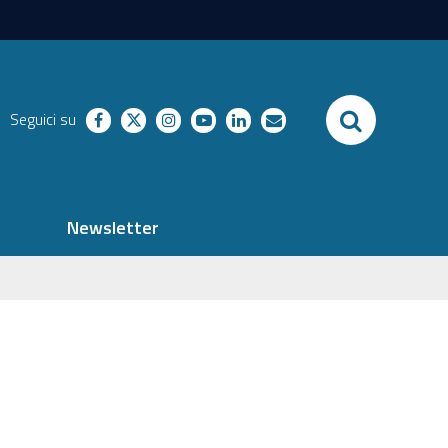
SEARCH
Seguici su
facebook
twitter
instagram
youtube
linkedin
richieste
Newsletter