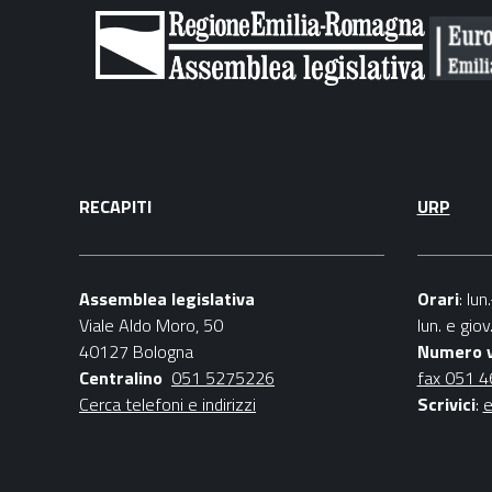
RECAPITI
URP
Assemblea legislativa
Orari
: lu
Viale Aldo Moro, 50
lun. e gio
40127 Bologna
Numero 
Centralino
051 5275226
fax 051 
Cerca telefoni e indirizzi
Scrivici
:
e