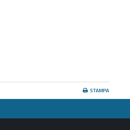
Azioni
STAMPA
sul
documento