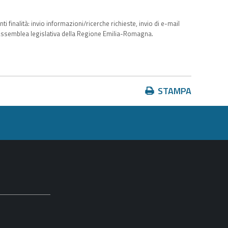
i finalità: invio informazioni/ricerche richieste, invio di e-mail
all’Assemblea legislativa della Regione Emilia-Romagna.
Azioni
STAMPA
sul
documento