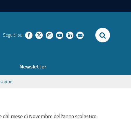
SEARCH
Seguici su
facebook
twitter
instagram
youtube
linkedin
richieste
Newsletter
 scarpe
re dal mese di Novembre dell'anno scolastico