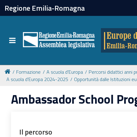
chiudi
Regione Emilia-Romagna
Europe direct
Toggle navigation
Attività
Formazione
Formazione
A scuola d'Europa
Percorsi didattici anni 
A scuola d'Europa 2024-2025
Opportunità dalle Istituzioni e
Eventi
Ambassador School Pr
Tutte le notizie
Newsletter
Il percorso