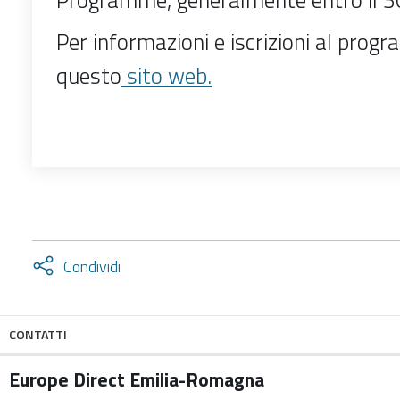
Per informazioni e iscrizioni al prog
questo
sito web.
Attiva
Condividi
condividi
facebook
twitter
CONTATTI
Europe Direct Emilia-Romagna