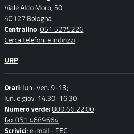
o
e
g
b
Viale Aldo Moro, 50
o
r
r
e
40127 Bologna
k
a
Centralino
051 5275226
m
Cerca telefoni e indirizzi
URP
Orari
: lun.-ven. 9-13;
lun. e giov. 14.30-16.30
Numero verde:
800.66.22.00
fax 051 4689664
Scrivici
:
e-mail
-
PEC