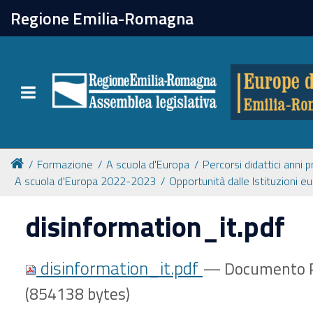
chiudi
Regione Emilia-Romagna
Europe direct
Toggle navigation
Attività
Formazione
Formazione
A scuola d'Europa
Percorsi didattici anni 
A scuola d'Europa 2022-2023
Opportunità dalle Istituzioni e
Eventi
disinformation_it.pdf
Tutte le notizie
disinformation_it.pdf
— Documento P
(854138 bytes)
Newsletter